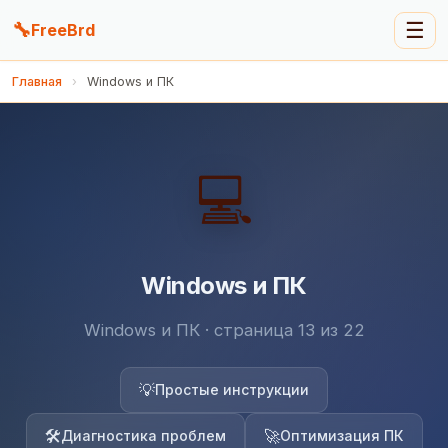
🔧
☰
FreeBrd
Главная
›
Windows и ПК
💻
Windows и ПК
Windows и ПК · страница 13 из 22
💡
Простые инструкции
🛠️
🚀
Диагностика проблем
Оптимизация ПК