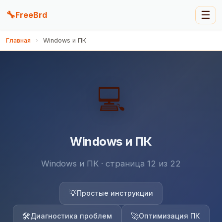
🔧
☰
FreeBrd
Главная
›
Windows и ПК
💻
Windows и ПК
Windows и ПК · страница 12 из 22
💡
Простые инструкции
🛠️
🚀
Диагностика проблем
Оптимизация ПК