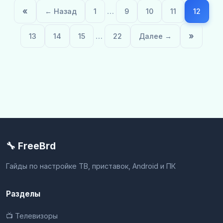
«
…
← Назад
1
9
10
11
12
…
»
13
14
15
22
Далее →
🔧 FreeBrd
Гайды по настройке ТВ, приставок, Android и ПК
Разделы
📺 Телевизоры