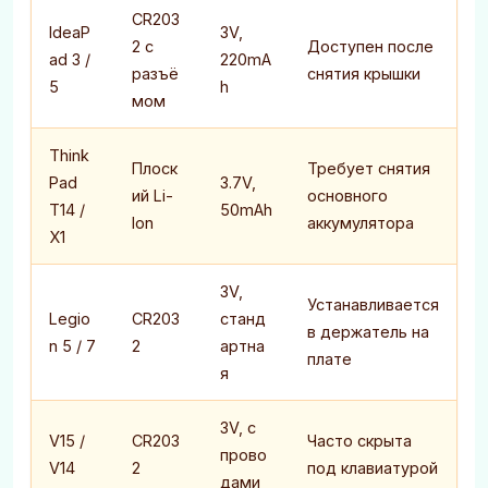
CR203
IdeaP
3V,
2 с
Доступен после
ad 3 /
220mA
разъё
снятия крышки
5
h
мом
Think
Плоск
Требует снятия
Pad
3.7V,
ий Li-
основного
T14 /
50mAh
Ion
аккумулятора
X1
3V,
Устанавливается
Legio
CR203
станд
в держатель на
n 5 / 7
2
артна
плате
я
3V, с
V15 /
CR203
Часто скрыта
прово
V14
2
под клавиатурой
дами