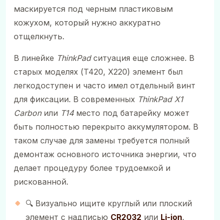
маскируется под черным пластиковым
кожухом, который нужно аккуратно
отщелкнуть.
В линейке
ThinkPad
ситуация еще сложнее. В
старых моделях (T420, X220) элемент был
легкодоступен и часто имел отдельный винт
для фиксации. В современных
ThinkPad X1
Carbon
или
T14
место под батарейку может
быть полностью перекрыто аккумулятором. В
таком случае для замены требуется полный
демонтаж основного источника энергии, что
делает процедуру более трудоемкой и
рискованной.
🔍 Визуально ищите круглый или плоский
элемент с надписью
CR2032
или
Li-ion
.