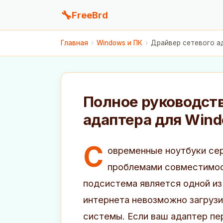
🔧
FreeBrd
Главная
›
Windows и ПК
›
Драйвер сетевого ад
Полное руководств
адаптера для Wind
С
овременные ноутбуки се
проблемами совместимос
подсистема является одной из 
интернета невозможно загруз
системы. Если ваш адаптер пе