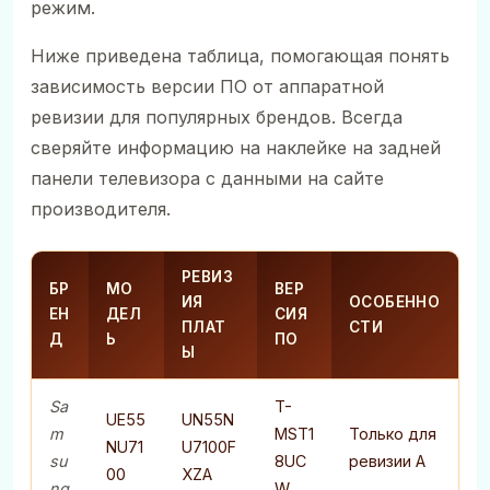
режим.
Ниже приведена таблица, помогающая понять
зависимость версии ПО от аппаратной
ревизии для популярных брендов. Всегда
сверяйте информацию на наклейке на задней
панели телевизора с данными на сайте
производителя.
РЕВИЗ
БР
МО
ВЕР
ИЯ
ОСОБЕННО
ЕН
ДЕЛ
СИЯ
ПЛАТ
СТИ
Д
Ь
ПО
Ы
Sa
T-
UE55
UN55N
m
MST1
Только для
NU71
U7100F
su
8UC
ревизии A
00
XZA
ng
W