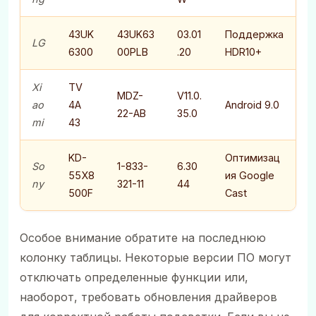
43UK
43UK63
03.01
Поддержка
LG
6300
00PLB
.20
HDR10+
Xi
TV
MDZ-
V11.0.
ao
4A
Android 9.0
22-AB
35.0
mi
43
KD-
Оптимизац
So
1-833-
6.30
55X8
ия Google
ny
321-11
44
500F
Cast
Особое внимание обратите на последнюю
колонку таблицы. Некоторые версии ПО могут
отключать определенные функции или,
наоборот, требовать обновления драйверов