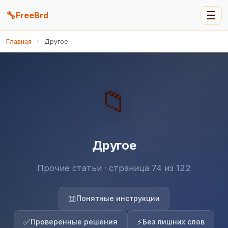
🔧
☰
FreeBrd
Главная
›
Другое
📁
Другое
Прочие статьи · страница 74 из 122
📖
Понятные инструкции
✅
⚡
Проверенные решения
Без лишних слов