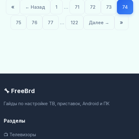
«
…
← Назад
1
71
72
73
74
…
»
75
76
77
122
Далее →
🔧 FreeBrd
Гайды по настройке ТВ, приставок, Android и ПК
Разделы
📺 Телевизоры