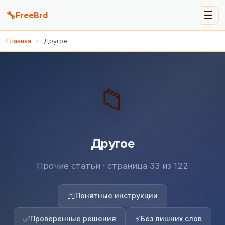
🔧
☰
FreeBrd
Главная
›
Другое
📁
Другое
Прочие статьи · страница 33 из 122
📖
Понятные инструкции
✅
⚡
Проверенные решения
Без лишних слов