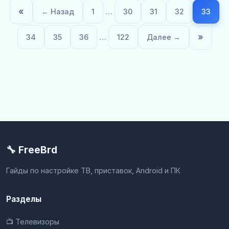
«
…
← Назад
1
30
31
32
33
…
»
34
35
36
122
Далее →
🔧 FreeBrd
Гайды по настройке ТВ, приставок, Android и ПК
Разделы
📺 Телевизоры