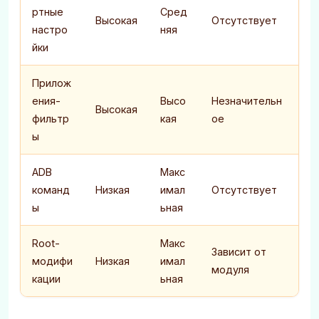
ртные
Сред
Высокая
Отсутствует
настро
няя
йки
Прилож
ения-
Высо
Незначительн
Высокая
фильтр
кая
ое
ы
ADB
Макс
команд
Низкая
имал
Отсутствует
ы
ьная
Root-
Макс
Зависит от
модифи
Низкая
имал
модуля
кации
ьная