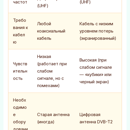
частот
(UHF)
(UHF)
Требо
Любой
Кабель с низким
вания к
коаксиальный
уровнем потерь
кабел
кабель
(экранированный)
ю
Низкая
Высокая (при
Чувств
(работает при
слабом сигнале
ительн
слабом
— «кубики» или
ость
сигнале, но с
черный экран)
помехами)
Необх
одимо
е
Старая антенна
Цифровая
обору
(иногда)
антенна DVB-T2
довани