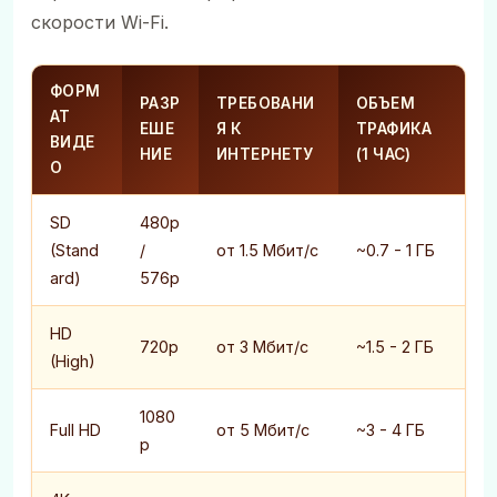
скорости Wi-Fi.
ФОРМ
РАЗР
ТРЕБОВАНИ
ОБЪЕМ
АТ
ЕШЕ
Я К
ТРАФИКА
ВИДЕ
НИЕ
ИНТЕРНЕТУ
(1 ЧАС)
О
SD
480p
(Stand
/
от 1.5 Мбит/с
~0.7 - 1 ГБ
ard)
576p
HD
720p
от 3 Мбит/с
~1.5 - 2 ГБ
(High)
1080
Full HD
от 5 Мбит/с
~3 - 4 ГБ
p