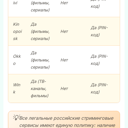
ivi
(фильмы,
Нет
код)
сериалы)
Kin
Да
Да (PIN-
opoi
(фильмы,
Нет
код)
sk
сериалы)
Да
Okk
Да (PIN-
(фильмы,
Нет
o
код)
сериалы)
Да (ТВ-
Win
Да (PIN-
каналы,
Нет
k
код)
фильмы)
💡
Все легальные российские стриминговые
сервисы имеют единую политику: наличие