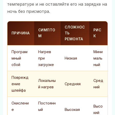
температуре и не оставляйте его на зарядке на
ночь без присмотра.
СЛОЖНОС
СИМПТО
РИС
ПРИЧИНА
ТЬ
М
К
РЕМОНТА
Програм
Нагрев
Мини
мный
при
Низкая
маль
сбой
загрузке
ный
Поврежд
Локальны
Сред
ение
Средняя
й нагрев
ний
шлейфа
Окислени
Постоянн
Высо
е
ый
Высокая
кий