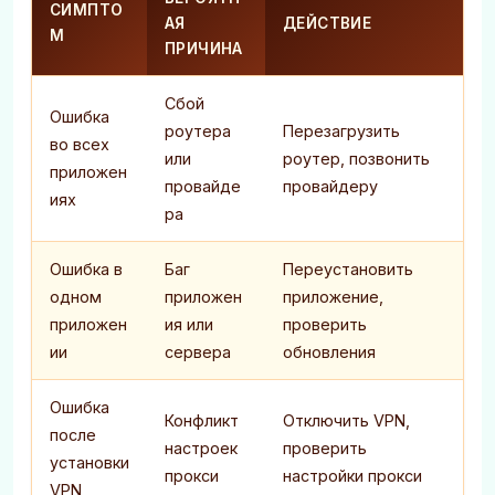
СИМПТО
АЯ
ДЕЙСТВИЕ
М
ПРИЧИНА
Сбой
Ошибка
роутера
Перезагрузить
во всех
или
роутер, позвонить
приложен
провайде
провайдеру
иях
ра
Ошибка в
Баг
Переустановить
одном
приложен
приложение,
приложен
ия или
проверить
ии
сервера
обновления
Ошибка
Конфликт
Отключить VPN,
после
настроек
проверить
установки
прокси
настройки прокси
VPN