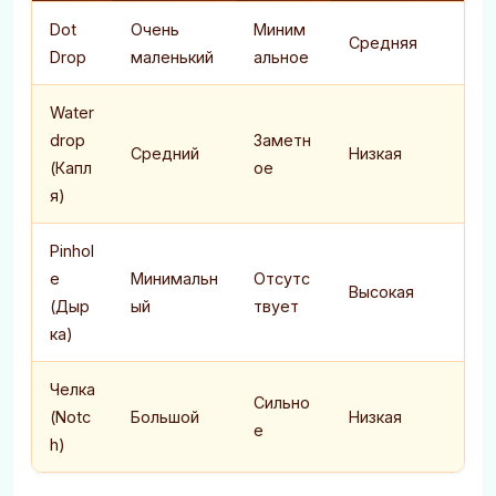
Dot
Очень
Миним
Средняя
Drop
маленький
альное
Water
drop
Заметн
Средний
Низкая
(Капл
ое
я)
Pinhol
e
Минимальн
Отсутс
Высокая
(Дыр
ый
твует
ка)
Челка
Сильно
(Notc
Большой
Низкая
е
h)