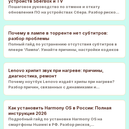
устройств SberBox и TV
Пошаговое руководство по отмене и откату
обновления ПО на устройствах Сбера. Разбор рисков,
методы с
Почему в лампе в торренте нет субтитров:
разбор проблемы
Полный гайд по устранению отсутствия субтитров в
плеере 'Лампа'. Узнайте причины, настройки кодеков
Lenovo хрипит звук при нагреве: причины,
диагностика, ремонт
Почему ноутбук Lenovo издаёт хрипы при нагреве?
Разбор причин, связанных с динамиками и
конденсатора
Как установить Harmony OS в России: Полная
инструкция 2026
Подробный гайд по установке Harmony OS на
смартфоны Huawei в РФ. Разбор рисков,