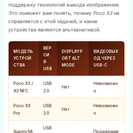
поддержку технологий вывода изображения.
Это поможет вам понять, почему
Poco X3
не
справляется с этой задачей, и какие
устройства являются альтернативой.
ВЕР
МОДЕЛЬ
DISPLAYP
ВИДЕОВЫХ
СИ
УСТРОЙ
ORT ALT
ОД ЧЕРЕЗ
Я
СТВА
MODE
USB-C
USB
Poco X3 /
USB
Невозможн
Нет
X3 NFC
2.0
о
Poco X3
USB
Невозможн
Нет
Pro
2.0
о
USB
Xiaomi Mi
Поддержив