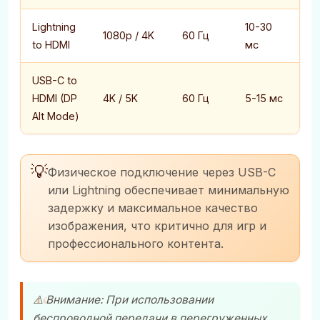
Lightning
10-30
1080p / 4K
60 Гц
to HDMI
мс
USB-C to
HDMI (DP
4K / 5K
60 Гц
5-15 мс
Alt Mode)
💡
Физическое подключение через USB-C
или Lightning обеспечивает минимальную
задержку и максимальное качество
изображения, что критично для игр и
профессионального контента.
⚠️ Внимание: При использовании
беспроводной передачи в перегруженных