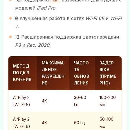
8K
моделей
iPad Pro
.
🌐 Улучшенная работа в сетях
Wi-Fi 6E
и
Wi-Fi
7
.
🎨 Расширенная поддержка цветопередачи
P3
и
Rec. 2020
.
МАКСИМА
ЧАСТО
ЗАДЕР
МЕТОД
ЛЬНОЕ
ТА
ЖКА
ПОДКЛ
РАЗРЕШЕН
ОБНОВ
(ПРИМЕ
ЮЧЕНИЯ
ИЕ
ЛЕНИЯ
РНО)
AirPlay 2
30-60
100-200
4K
(Wi-Fi 5)
Гц
мс
AirPlay 2
50-100
4K
60 Гц
(Wi-Fi 6)
мс