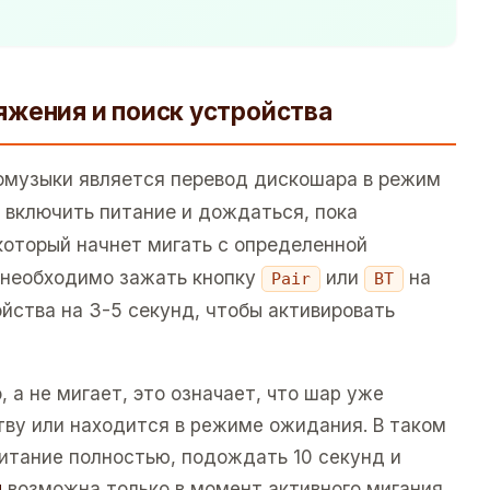
жения и поиск устройства
омузыки является перевод дискошара в режим
 включить питание и дождаться, пока
 который начнет мигать с определенной
 необходимо зажать кнопку
или
на
Pair
BT
йства на 3-5 секунд, чтобы активировать
 а не мигает, это означает, что шар уже
тву или находится в режиме ожидания. В таком
итание полностью, подождать 10 секунд и
я
возможна только в момент активного мигания