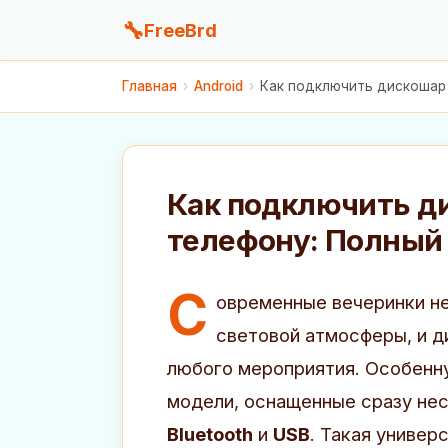
🔧
FreeBrd
Главная
›
Android
›
Как подключить дискошар с
Как подключить ди
телефону: Полный
С
овременные вечеринки н
световой атмосферы, и 
любого мероприятия. Особенн
модели, оснащенные сразу не
Bluetooth
и
USB
. Такая универ