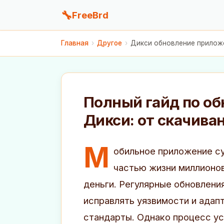
🔧
FreeBrd
Главная
›
Другое
›
Дикси обновление приложе
Полный гайд по о
Дикси: от скачива
М
обильное приложение с
частью жизни миллионов
деньги. Регулярные обновлени
исправлять уязвимости и адап
стандарты. Однако процесс ус