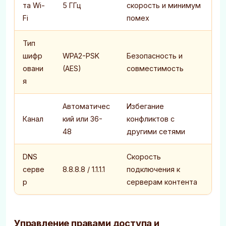
та Wi-
5 ГГц
скорость и минимум
Fi
помех
Тип
шифр
WPA2-PSK
Безопасность и
овани
(AES)
совместимость
я
Автоматичес
Избегание
Канал
кий или 36-
конфликтов с
48
другими сетями
DNS
Скорость
серве
8.8.8.8 / 1.1.1.1
подключения к
р
серверам контента
Управление правами доступа и