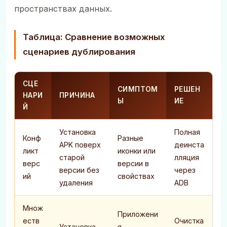
пространствах данных.
Таблица: Сравнение возможных
сценариев дублирования
СЦЕ
СИМПТОМ
РЕШЕН
НАРИ
ПРИЧИНА
Ы
ИЕ
Й
Установка
Полная
Конф
Разные
APK поверх
деинста
ликт
иконки или
старой
лляция
верс
версии в
версии без
через
ий
свойствах
удаления
ADB
Множ
Приложени
еств
Очистка
Установка
я