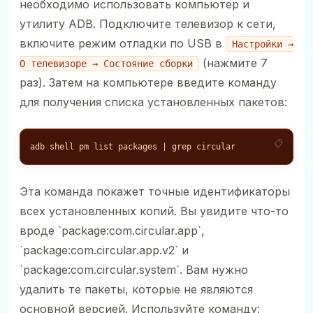
необходимо использовать компьютер и
утилиту ADB. Подключите телевизор к сети,
включите режим отладки по USB в
Настройки →
(нажмите 7
О телевизоре → Состояние сборки
раз). Затем на компьютере введите команду
для получения списка установленных пакетов:
adb shell pm list packages | grep circular
Эта команда покажет точные идентификаторы
всех установленных копий. Вы увидите что-то
вроде `package:com.circular.app`,
`package:com.circular.app.v2` и
`package:com.circular.system`. Вам нужно
удалить те пакеты, которые не являются
основной версией. Используйте команду: