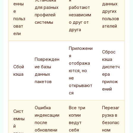
енны
данных
для разных
работают
е
других
профилей
независим
польз
пользов
системы
о друг от
оват
ателей
друга
ели
Приложени
Сброс
я
Поврежден
кэша
отобража
Сбой
ие базы
диспетч
ются, но
кэша
данных
ера
не
пакетов
прилож
открывают
ений
ся
Ошибка
Все три
Перезаг
Сист
индексации
копии
рузка в
емны
после
ведут
безопас
й
обновлени
себя
ном