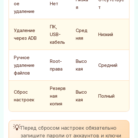
ое
Нет
я
т
удаление
ПК,
Удаление
Сред
USB-
Низкий
через ADB
няя
кабель
Ручное
Root-
Высо
удаление
Средний
права
кая
файлов
Резерв
Сброс
Высо
ная
Полный
настроек
кая
копия
💡
Перед сбросом настроек обязательно
запишите пароли от аккаунтов и ключи