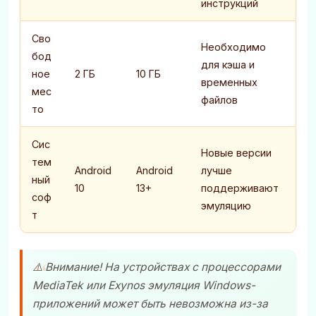
инструкций
Сво
Необходимо
бод
для кэша и
ное
2 ГБ
10 ГБ
временных
мес
файлов
то
Сис
Новые версии
тем
Android
Android
лучше
ный
10
13+
поддерживают
соф
эмуляцию
т
⚠️ Внимание! На устройствах с процессорами
MediaTek или Exynos эмуляция Windows-
приложений может быть невозможна из-за