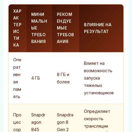
ХАР
МИНИ
РЕКОМ
АК
МАЛЬН
ЕНДУЕ
ТЕР
ВЛИЯНИЕ НА
ЫЕ
МЫЕ
ИС
РЕЗУЛЬТАТ
ТРЕБО
ТРЕБОВ
ТИ
ВАНИЯ
АНИЯ
КА
Опе
Влияет на
рат
возможность
ивн
8 ГБ и
4 ГБ
запуска
ая
более
тяжелых
пам
установщиков
ять
Определяет
Про
Snapdr
Snapdra
скорость
цес
agon
gon 8
трансляции
сор
845
Gen 2