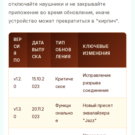
отключайте наушники и не закрывайте
приложение во время обновления, иначе
устройство может превратиться в "кирпич".
ВЕР
ДАТА
ТИП
СИ
КЛЮЧЕВЫЕ
ВЫПУ
ОБНОВ
Я
ИЗМЕНЕНИЯ
СКА
ЛЕНИЯ
ПО
Исправление
v1.2.
15.10.2
Критиче
разрыва
0
023
ское
соединения
Функци
Новый пресет
v1.3.
20.11.2
онально
эквалайзера
0
023
е
"Jazz"