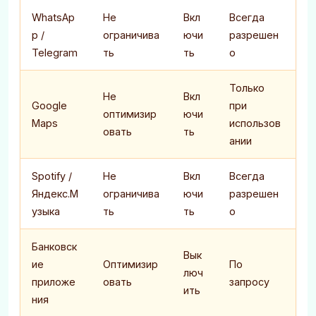
WhatsAp
Не
Вкл
Всегда
p /
ограничива
ючи
разрешен
Telegram
ть
ть
о
Только
Не
Вкл
Google
при
оптимизир
ючи
Maps
использов
овать
ть
ании
Spotify /
Не
Вкл
Всегда
Яндекс.М
ограничива
ючи
разрешен
узыка
ть
ть
о
Банковск
Вык
ие
Оптимизир
По
люч
приложе
овать
запросу
ить
ния