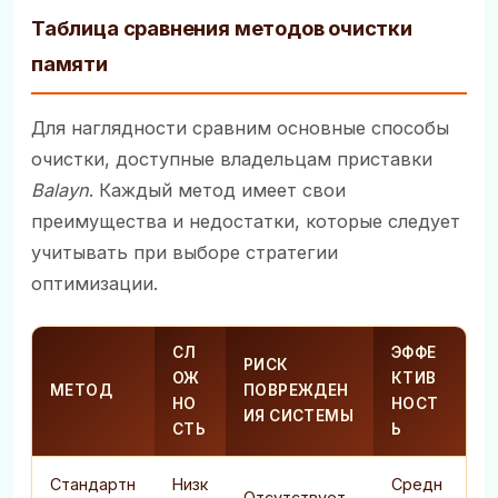
Таблица сравнения методов очистки
памяти
Для наглядности сравним основные способы
очистки, доступные владельцам приставки
Balayn
. Каждый метод имеет свои
преимущества и недостатки, которые следует
учитывать при выборе стратегии
оптимизации.
СЛ
ЭФФЕ
РИСК
ОЖ
КТИВ
МЕТОД
ПОВРЕЖДЕН
НО
НОСТ
ИЯ СИСТЕМЫ
СТЬ
Ь
Стандартн
Низк
Средн
Отсутствует