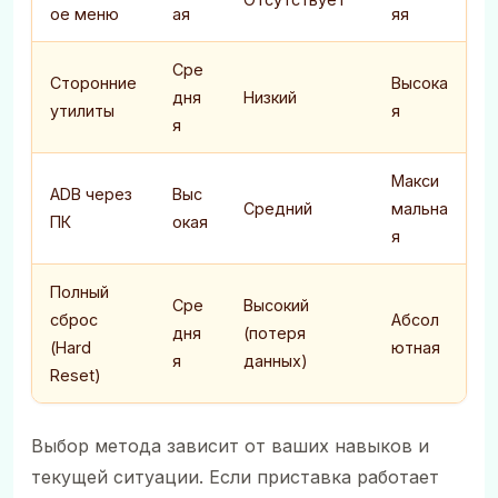
ое меню
ая
яя
Сре
Сторонние
Высока
дня
Низкий
утилиты
я
я
Макси
ADB через
Выс
Средний
мальна
ПК
окая
я
Полный
Сре
Высокий
сброс
Абсол
дня
(потеря
(Hard
ютная
я
данных)
Reset)
Выбор метода зависит от ваших навыков и
текущей ситуации. Если приставка работает