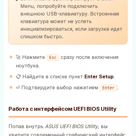
Menu, попробуйте подключить
внешнюю USB-клавиатуру. Встроенная
клавиатура может не успеть
инициализироваться, если загрузка идет
слишком быстро.
🚀 Нажмите
сразу после включения
Esc
ноутбука.
📋 Найдите в списке пункт
Enter Setup
.
⏎ Подтвердите выбор нажатием
.
Enter
Работа с интерфейсом UEFI BIOS Utility
Попав внутрь
ASUS UEFI BIOS Utility
, вы
увидите современный графический интерфейс,