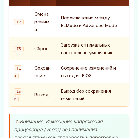
Смена
Переключение между
режим
F7
EzMode и Advanced Mode
а
Загрузка оптимальных
Сброс
F5
настроек по умолчанию
Сохран
Сохранение изменений и
F1
ение
выход из BIOS
0
Выход без сохранения
Es
Выход
изменений
c
⚠️ Внимание: Изменение напряжения
процессора (Vcore) без понимания
последствий может привести к перегреву и