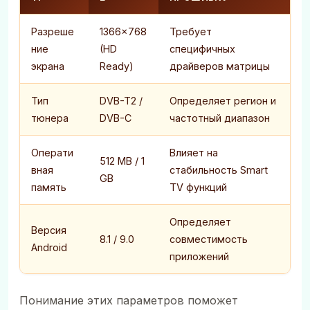
Разреше
1366x768
Требует
ние
(HD
специфичных
экрана
Ready)
драйверов матрицы
Тип
DVB-T2 /
Определяет регион и
тюнера
DVB-C
частотный диапазон
Операти
Влияет на
512 MB / 1
вная
стабильность Smart
GB
память
TV функций
Определяет
Версия
8.1 / 9.0
совместимость
Android
приложений
Понимание этих параметров поможет