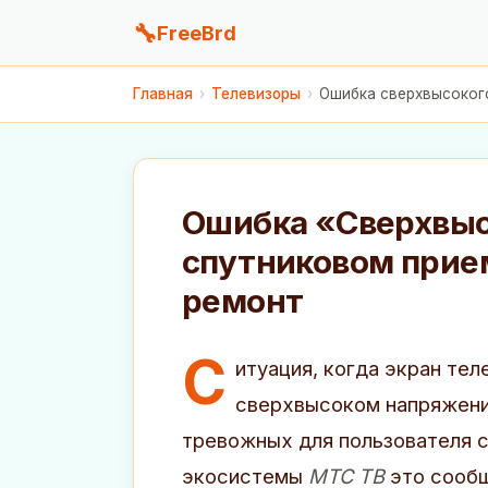
🔧
FreeBrd
Главная
›
Телевизоры
›
Ошибка сверхвысокого
Ошибка «Сверхвыс
спутниковом прие
ремонт
С
итуация, когда экран те
сверхвысоком напряжении
тревожных для пользователя с
экосистемы
МТС ТВ
это сообщ