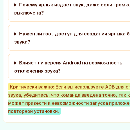
Почему ярлык издает звук, даже если громк
выключена?
Нужен ли root-доступ для создания ярлыка б
звука?
Влияет ли версия Android на возможность
отключения звука?
Критически важно: Если вы используете ADB для 
звука, убедитесь, что команда введена точно, так 
может привести к невозможности запуска приложе
повторной установки.