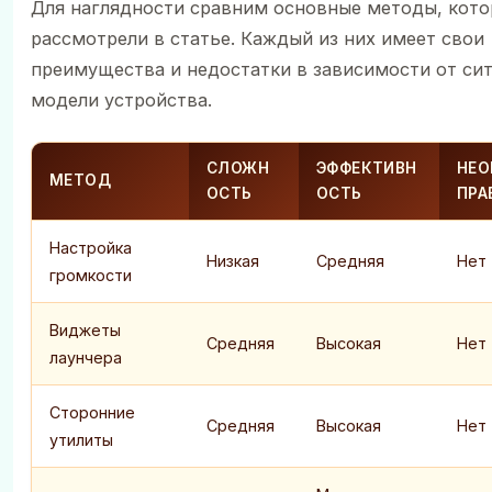
Для наглядности сравним основные методы, кот
рассмотрели в статье. Каждый из них имеет свои
преимущества и недостатки в зависимости от си
модели устройства.
СЛОЖН
ЭФФЕКТИВН
НЕО
МЕТОД
ОСТЬ
ОСТЬ
ПРА
Настройка
Низкая
Средняя
Нет
громкости
Виджеты
Средняя
Высокая
Нет
лаунчера
Сторонние
Средняя
Высокая
Нет
утилиты