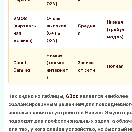
ОЗУ)
VMOS
Очень
Низкая
(виртуаль
высокие
Средня
(требует
ная
(6+ ГБ
я
модов)
машина)
ОЗУ)
Низкие
Cloud
(только
Зависит
Полная
Gaming
интернет
от сети
)
Как видно из таблицы,
GBox
является наиболее
сбалансированным решением для повседневног
использования на устройстве Huawei. Эмуляторы
подходят для профессиональных задач, а обла
для тех, у кого слабое устройство, но быстрый 