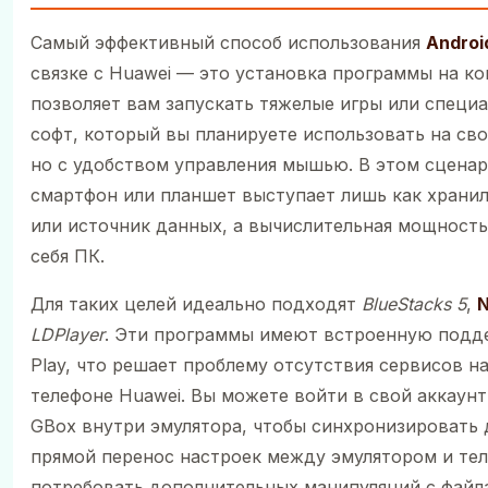
Самый эффективный способ использования
Androi
связке с Huawei — это установка программы на к
позволяет вам запускать тяжелые игры или специ
софт, который вы планируете использовать на сво
но с удобством управления мышью. В этом сцена
смартфон или планшет выступает лишь как храни
или источник данных, а вычислительная мощность
себя ПК.
Для таких целей идеально подходят
BlueStacks 5
,
N
LDPlayer
. Эти программы имеют встроенную подд
Play, что решает проблему отсутствия сервисов н
телефоне Huawei. Вы можете войти в свой аккаунт
GBox внутри эмулятора, чтобы синхронизировать 
прямой перенос настроек между эмулятором и те
потребовать дополнительных манипуляций с файл