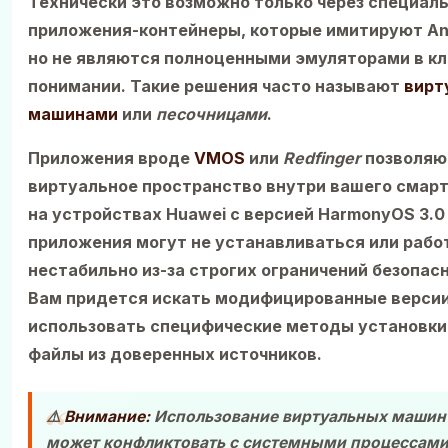
Технически это возможно только через специал
приложения-контейнеры, которые имитируют An
но не являются полноценными эмуляторами в к
понимании. Такие решения часто называют
вирт
машинами
или
песочницами
.
Приложения вроде
VMOS
или
Redfinger
позволяю
виртуальное пространство внутри вашего смар
на устройствах Huawei с версией HarmonyOS 3.0
приложения могут не устанавливаться или рабо
нестабильно из-за строгих ограничений безопас
Вам придется искать модифицированные версии
использовать специфические методы установки 
файлы из доверенных источников.
⚠️
Внимание:
Использование виртуальных машин 
может конфликтовать с системными процессам