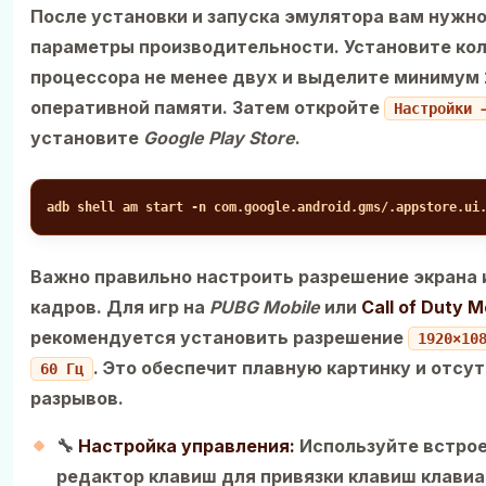
После установки и запуска эмулятора вам нужн
параметры производительности. Установите ко
процессора не менее двух и выделите минимум 
оперативной памяти. Затем откройте
Настройки 
установите
Google Play Store
.
adb shell am start -n com.google.android.gms/.appstore.ui
Важно правильно настроить разрешение экрана 
кадров. Для игр на
PUBG Mobile
или
Call of Duty M
рекомендуется установить разрешение
1920×10
. Это обеспечит плавную картинку и отсу
60 Гц
разрывов.
🔧
Настройка управления:
Используйте встро
редактор клавиш для привязки клавиш клавиа