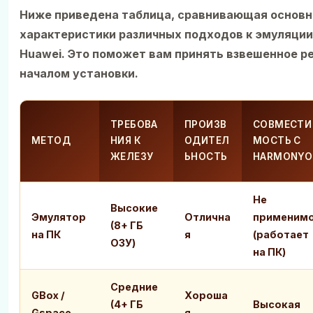
Ниже приведена таблица, сравнивающая основ
характеристики различных подходов к эмуляции
Huawei. Это поможет вам принять взвешенное р
началом установки.
ТРЕБОВА
ПРОИЗВ
СОВМЕСТИ
МЕТОД
НИЯ К
ОДИТЕЛ
МОСТЬ С
ЖЕЛЕЗУ
ЬНОСТЬ
HARMONYO
Не
Высокие
Эмулятор
Отлична
применим
(8+ ГБ
на ПК
я
(работает
ОЗУ)
на ПК)
Средние
GBox /
Хороша
(4+ ГБ
Высокая
Gspace
я