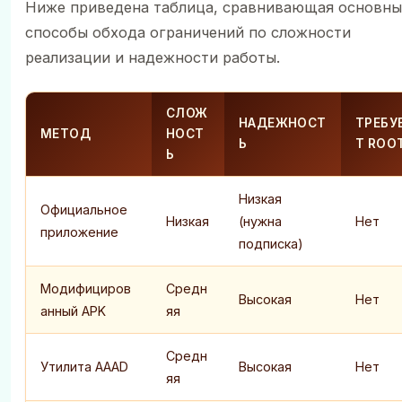
Ниже приведена таблица, сравнивающая основны
способы обхода ограничений по сложности
реализации и надежности работы.
СЛОЖ
НАДЕЖНОСТ
ТРЕБУ
МЕТОД
НОСТ
Ь
Т ROO
Ь
Низкая
Официальное
Низкая
(нужна
Нет
приложение
подписка)
Модифициров
Средн
Высокая
Нет
анный APK
яя
Средн
Утилита AAAD
Высокая
Нет
яя