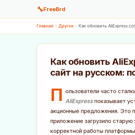
🔧
FreeBrd
Главная
›
Другое
›
Как обновить AliExpress.c
Как обновить AliE
сайт на русском: 
П
ользователи часто сталк
AliExpress
показывает ус
акционные предложения. Это п
приложение загрузило старую 
корректной работы платформы