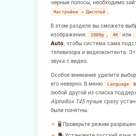
черные полосы, необходимо зай
.
Настройки → Дисплей
В этом разделе вы сможете вы
изображения:
,
или
1080p
4K
Auto
, чтобы система сама подс
телевизора и видеоконтента. Э
звука с видео.
Особое внимание уделите выбор
его неверно. В меню
в
Language
любой другой из списка поддер
AlphaBox T45
лучше сразу устан
были понятны.
🖥️ Проверьте режим разреше
🗣️ Установите русский язык