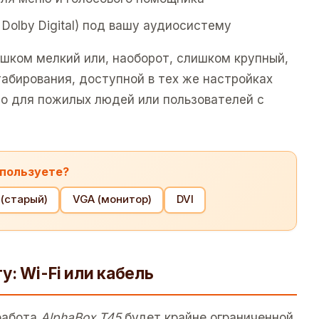
 Dolby Digital) под вашу аудиосистему
ишком мелкий или, наоборот, слишком крупный,
абирования, доступной в тех же настройках
но для пожилых людей или пользователей с
спользуете?
(старый)
VGA (монитор)
DVI
: Wi-Fi или кабель
 работа
AlphaBox T45
будет крайне ограниченной,