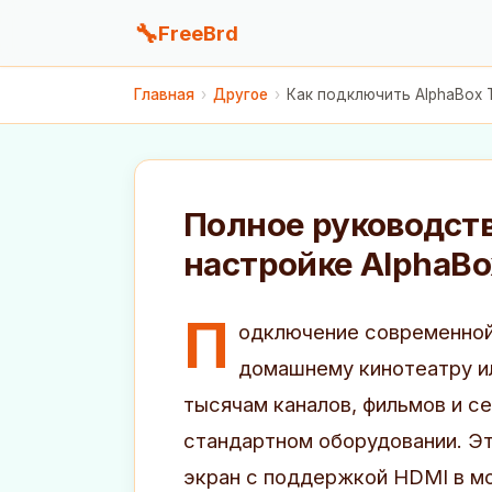
🔧
FreeBrd
Главная
›
Другое
›
Как подключить AlphaBox 
Полное руководст
настройке AlphaBo
П
одключение современной
домашнему кинотеатру и
тысячам каналов, фильмов и с
стандартном оборудовании. Э
экран с поддержкой HDMI в м