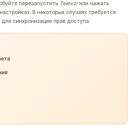
робуйте перезапустить
Televzr
или нажать
настройках. В некоторых случаях требуется
а для синхронизации прав доступа.
нета
ния