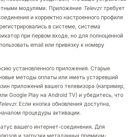
платными модулями. Приложение
Televzr
требует
соединения и корректно настроенного профиля
 регистрировались в системе, система
икатор при первом входе, но для полноценной
ользовать email или привязку к номеру
рсию установленного приложения. Старые
новые методы оплаты или иметь устаревший
азин приложений вашего телевизора (например,
ли Google Play на Android TV) и убедитесь, что
Televzr
. Если кнопка обновления доступна,
началом процедуры активации.
татус вашего интернет-соединения. Для
люзов и загрузки метаданных премиум-