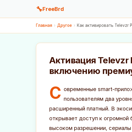
🔧
FreeBrd
Главная
›
Другое
›
Как активировать Televzr 
Активация Televzr 
включению преми
С
овременные smart-прило
пользователям два уровн
расширенный платный. В экос
открывает доступ к огромной 
высоком разрешении, сериалы 