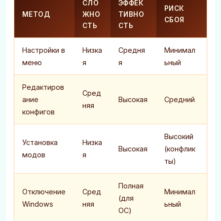
СЛО
ЭФФЕК
РИСК
МЕТОД
ЖНО
ТИВНО
СБОЯ
СТЬ
СТЬ
Настройки в
Низка
Средня
Минимал
меню
я
я
ьный
Редактиров
Сред
ание
Высокая
Средний
няя
конфигов
Высокий
Установка
Низка
Высокая
(конфлик
модов
я
ты)
Полная
Отключение
Сред
Минимал
(для
Windows
няя
ьный
ОС)